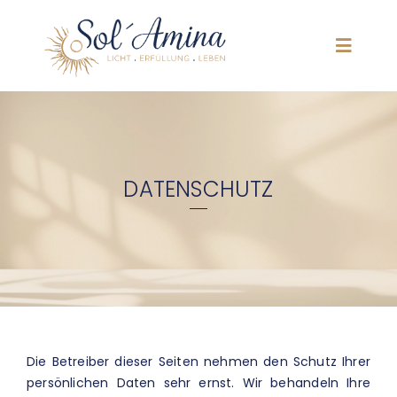
Skip
to
content
Toggle
Naviga
HOME
ÜBER MICH
DATENSCHUTZ
BEHANDLUNGEN
BERATUNG
UNTERNEHMENSENERGETIK
Die Betreiber dieser Seiten nehmen den Schutz Ihrer
persönlichen Daten sehr ernst. Wir behandeln Ihre